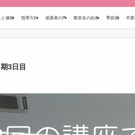
スと価格
指導方針
保護者の声
教室名の由来
季節感
卒業
期3日目