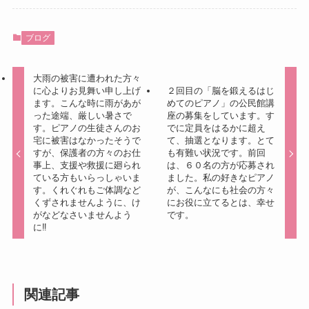
ブログ
大雨の被害に遭われた方々
に心よりお見舞い申し上げ
２回目の「脳を鍛えるはじ
ます。こんな時に雨があが
めてのピアノ」の公民館講
った途端、厳しい暑さで
座の募集をしています。す
す。ピアノの生徒さんのお
でに定員をはるかに超え
宅に被害はなかったそうで
て、抽選となります。とて
すが、保護者の方々のお仕
も有難い状況です。前回
事上、支援や救援に廻られ
は、６０名の方が応募され
ている方もいらっしゃいま
ました。私の好きなピアノ
す。くれぐれもご体調など
が、こんなにも社会の方々
くずされませんように、け
にお役に立てるとは、幸せ
がなどなさいませんよう
です。
に‼
関連記事